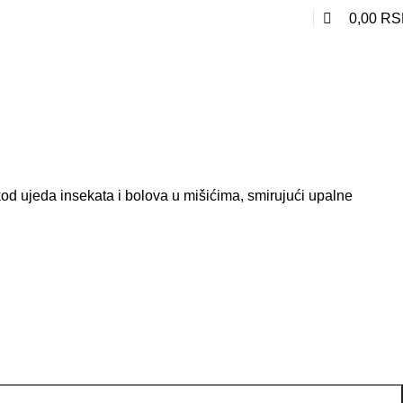
0
0,00
RS
kod ujeda insekata i bolova u mišićima, smirujući upalne