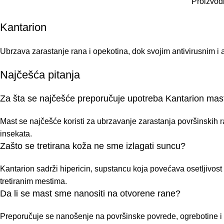
Proizvodi
Kantarion
Ubrzava zarastanje rana i opekotina, dok svojim antivirusnim i a
Najčešća pitanja
Za šta se najčešće preporučuje upotreba Kantarion mas
Mast se najčešće koristi za ubrzavanje zarastanja površinskih r
insekata.
Zašto se tretirana koža ne sme izlagati suncu?
Kantarion sadrži hipericin, supstancu koja povećava osetljivost
tretiranim mestima.
Da li se mast sme nanositi na otvorene rane?
Preporučuje se nanošenje na površinske povrede, ogrebotine i za